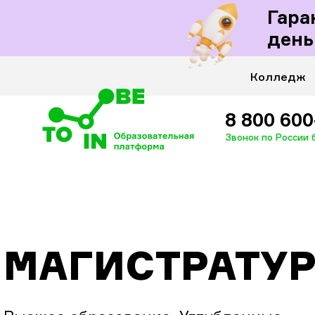
Гара
Для госслуж
день
Колледж
8 800 600
Звонок по России
МАГИСТРАТУ