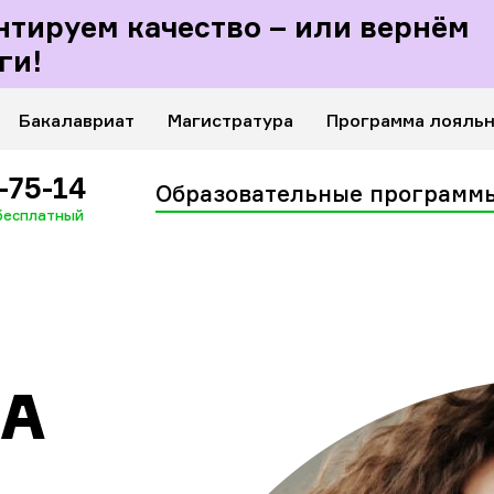
Личный кабинет
нтируем качество – или вернём
ащих
ги!
Бакалавриат
Магистратура
Программа лояль
-75-14
Образовательные программ
 бесплатный
РА