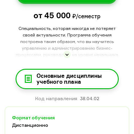
от 45 000
₽/семестр
Специальность, которая никогда не потеряет
своей актуальности. Программа обучения
построена таким образом, что вы научитесь
управлению и администрированию бизнес-
процессами, руководству на уровне начальника
крупного подразделения и изучите модели
успешного функционирования бизнеса.
Экономическая основа специальности
Основные дисциплины
позволяет выбрать любую сферу деятельности:
учебного плана
от муниципального управления до частного
бизнеса.
Код направления
38.04.02
Формат обучения
Дистанционно