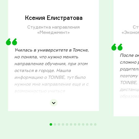
Ксения Елистратова
Студентка направления
Ст
«Менеджмент»
«Эконом
Училась в университете в Томске,
После о
но поняла, что нужно менять
сложно 
направление обучения, при этом
родител
остаться в городе. Нашла
поэтому 
информацию о TOINBE, тут было
TOINBE, 
нужное мне направление еще и с
дистанц
возможностью учиться
образов
дистанционно. Это было важной
отмечу, 
частью выбора, так как на очное
понятны
обучение не было времени, а
материа
дистанционно можно учиться в
восприя
любое удобное время. Рада, что
предост
выбрала TOINBE, так как это
электро
удобство обучения, качественные