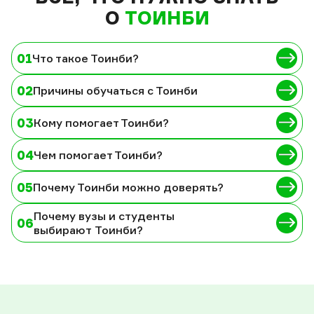
О
ТОИНБИ
01
Что такое Тоинби?
02
Причины обучаться с Тоинби
03
Кому помогает Тоинби?
04
Чем помогает Тоинби?
05
Почему Тоинби можно доверять?
Почему вузы и студенты
06
выбирают Тоинби?