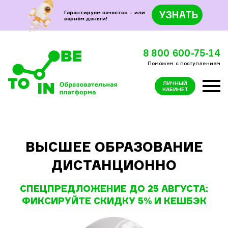
Горячая линия по вопросам поступления
8 800 600-75-14
Гарантируем качество – или
УЗНАТЬ
вернём деньги!
8 800 600-75-14
Поможем с поступлением
ЛИЧНЫЙ
КАБИНЕТ
ВЫСШЕЕ ОБРАЗОВАНИЕ
ДИСТАНЦИОННО
СПЕЦПРЕДЛОЖЕНИЕ ДО 25 АВГУСТА:
ФИКСИРУЙТЕ СКИДКУ 5% И КЕШБЭК