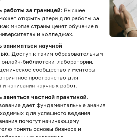
 работы за границей:
Высшее
может открыть двери для работы за
 как многие страны ценят обучение в
ниверситетах и колледжах.
 заниматься научной
ью.
Доступ к таким образовательным
к онлайн-библиотеки, лаборатории,
демическое сообщество и менторы
оприятное пространство для
 и написания научных работ.
 заняться частной практикой.
зование дает фундаментальные знания
бходимых для успешного ведения
 знания помогут начинающему
елю понять основы бизнеса и
собственную стратегию.