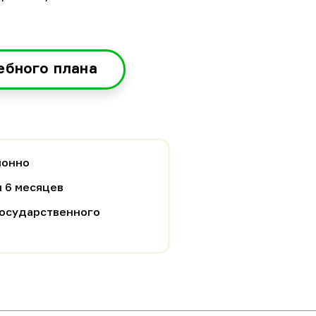
ебного плана
ионно
и 6 месяцев
осударственного