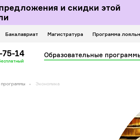
Личный кабинет
предложения и скидки этой
ащих
ли
Бакалавриат
Магистратура
Программа лояль
-75-14
Образовательные программ
 бесплатный
 программы
Экономика