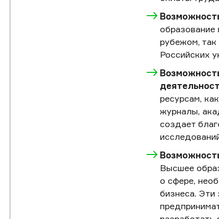
Возможность
образование 
рубежом, так
Российских у
Возможность
деятельност
ресурсам, ка
журналы, ака
создает благ
исследований
Возможность
Высшее обра
о сфере, нео
бизнеса. Эти
предпринимат
разработать 