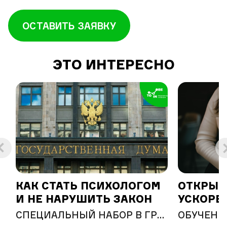
ОСТАВИТЬ ЗАЯВКУ
ЭТО ИНТЕРЕСНО
КАК СТАТЬ ПСИХОЛОГОМ
ОТКРЫТ
И НЕ НАРУШИТЬ ЗАКОН
УСКОРЕ
ПРОГРА
МФОРТНОЕ ВЫСШЕ ОБРАЗОВАНИЕ
СПЕЦИАЛЬНЫЙ НАБОР В ГРУППЫ ПРОФИЛЬНОЙ ПСИХОЛОГИИ
ОБРАЗО