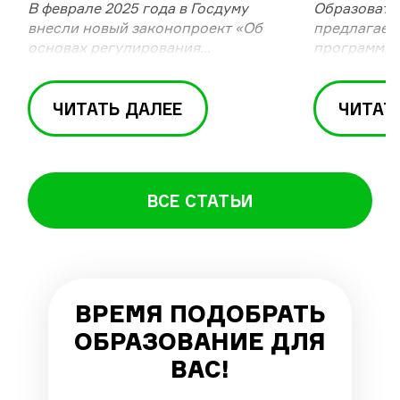
В феврале 2025 года в Госдуму
Образовате
ВОСТРЕ
внесли новый законопроект «Об
предлагает
НАПРАВ
основах регулирования
программы 
о
психологической деятельности в
Российской Федерации».
ЧИТАТЬ ДАЛЕЕ
ЧИТАТ
ВСЕ СТАТЬИ
ВРЕМЯ ПОДОБРАТЬ
ОБРАЗОВАНИЕ ДЛЯ
ВАС!