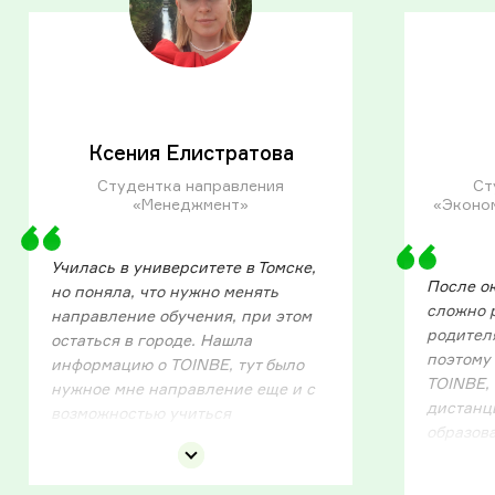
Ксения Елистратова
Студентка направления
Ст
«Менеджмент»
«Эконом
Училась в университете в Томске,
После о
но поняла, что нужно менять
сложно 
направление обучения, при этом
родител
остаться в городе. Нашла
поэтому 
информацию о TOINBE, тут было
TOINBE, 
нужное мне направление еще и с
дистанц
возможностью учиться
образов
дистанционно. Это было важной
отмечу, 
частью выбора, так как на очное
понятны
обучение не было времени, а