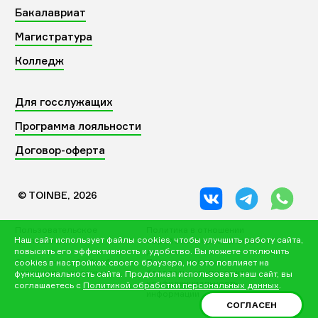
Бакалавриат
Магистратура
Колледж
Для госслужащих
Программа лояльности
Договор-оферта
© TOINBE, 2026
Пользовательское
Политика в отношении
Наш сайт использует файлы cookies, чтобы улучшить работу сайта,
соглашение
обработки персональных
данных
повысить его эффективность и удобство. Вы можете отключить
Соглашение об обработке
Правила оплаты и
cookies в настройках своего браузера, но это повлияет на
персональных данных
безопасность платежей,
функциональность сайта. Продолжая использовать наш сайт, вы
конфиденциальность
соглашаетесь с
Политикой обработки персональных данных
.
информации
СОГЛАСЕН