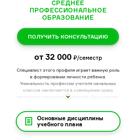
СРЕДНЕЕ
ПРОФЕССИОНАЛЬНОЕ
ОБРАЗОВАНИЕ
ПОЛУЧИТЬ КОНСУЛЬТАЦИЮ
от 32 000
₽/семестр
Специалист этого профиля играет важную роль
в формировании личности ребенка.
Уникальность профессии учителя начальных
классов заключается в совмещении сразу
нескольких социальных статусов. Он и учитель,
и воспитатель, наставник и помощник, защитник
и вдохновитель, который призван помочь
ребёнку приобрести не только знания об
Основные дисциплины
окружающем мире, овладеть умениями и
учебного плана
навыками, но помочь адаптироваться, раскрыть